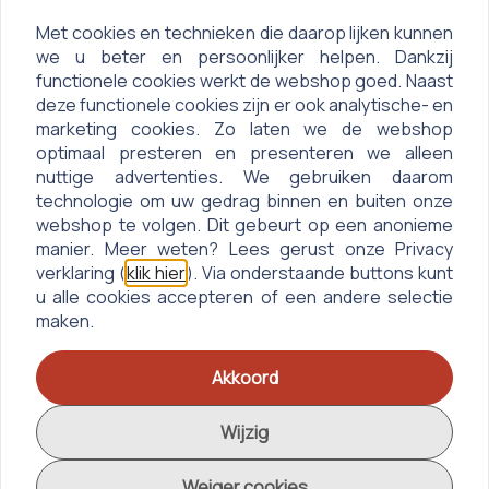
behang
Met cookies en technieken die daarop lijken kunnen
Trendy
Vrijdag
Zaterdag
Zondag
we u beter en persoonlijker helpen. Dankzij
&
functionele cookies werkt de webshop goed. Naast
10:00 - 17:30
10:00 - 17:00
Gesloten
Modern
deze functionele cookies zijn er ook analytische- en
behang
marketing cookies. Zo laten we de webshop
Uni
optimaal presteren en presenteren we alleen
Aangepaste Openingstijden:
behang
nuttige advertenties. We gebruiken daarom
technologie om uw gedrag binnen en buiten onze
1e & 2e Paasdag: Gesloten
webshop te volgen. Dit gebeurt op een anonieme
Koningsdag: Gesloten
manier. Meer weten? Lees gerust onze Privacy
verklaring (
klik hier
). Via onderstaande buttons kunt
Hemelvaartsdag: Gesloten
u alle cookies accepteren of een andere selectie
1e & 2e Pinksterdag: Gesloten
maken.
1e & 2e Kerstdag: Gesloten
Akkoord
Nieuwjaarsdag: Gesloten
Wijzig
Weiger cookies