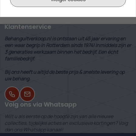
Snelle Levering
via PostNL
Klantenservice
Behanguitverkoop.nl is ontstaan uit 45 jaar ervaring en
een waar begrip in Rotterdam sinds 1974! Inmiddels zijn er
3 generaties werkzaam binnen het bedrijf. Een écht
familiebedrijf.
Bij ons heeft u altijd de beste prijs & snelste levering op
uw behang.
Volg ons via Whatsapp
Wilt u als eerste op de hoogte zijn van alle nieuwe
collecties, tijdelijke acties en exclusieve kortingen? Volg
dan ons Whatsapp kanaal!